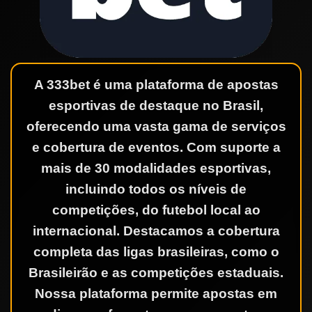
A 333bet é uma plataforma de apostas
esportivas de destaque no Brasil,
oferecendo uma vasta gama de serviços
e cobertura de eventos. Com suporte a
mais de 30 modalidades esportivas,
incluindo todos os níveis de
competições, do futebol local ao
internacional. Destacamos a cobertura
completa das ligas brasileiras, como o
Brasileirão e as competições estaduais.
Nossa plataforma permite apostas em