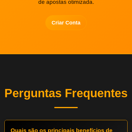
de apostas otimizada.
Criar Conta
Perguntas Frequentes
Quais são os principais benefícios de