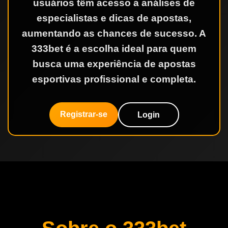
usuários têm acesso a análises de
especialistas e dicas de apostas,
aumentando as chances de sucesso. A
333bet é a escolha ideal para quem
busca uma experiência de apostas
esportivas profissional e completa.
Registrar-se
Login