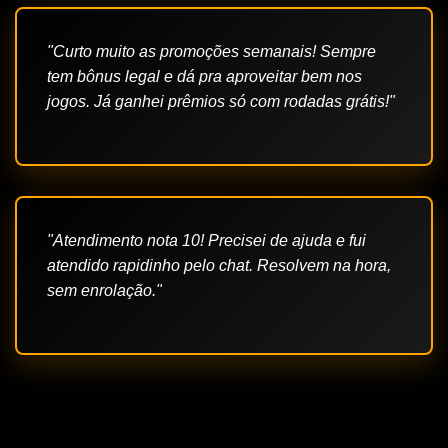
"Curto muito as promoções semanais! Sempre
tem bônus legal e dá pra aproveitar bem nos
jogos. Já ganhei prêmios só com rodadas grátis!"
"Atendimento nota 10! Precisei de ajuda e fui
atendido rapidinho pelo chat. Resolvem na hora,
sem enrolação."