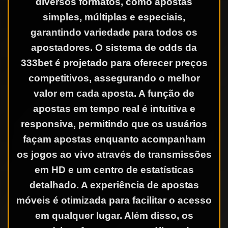
diversos formatos, como apostas
simples, múltiplas e especiais,
garantindo variedade para todos os
apostadores. O sistema de odds da
333bet é projetado para oferecer preços
competitivos, assegurando o melhor
valor em cada aposta. A função de
apostas em tempo real é intuitiva e
responsiva, permitindo que os usuários
façam apostas enquanto acompanham
os jogos ao vivo através de transmissões
em HD e um centro de estatísticas
detalhado. A experiência de apostas
móveis é otimizada para facilitar o acesso
em qualquer lugar. Além disso, os