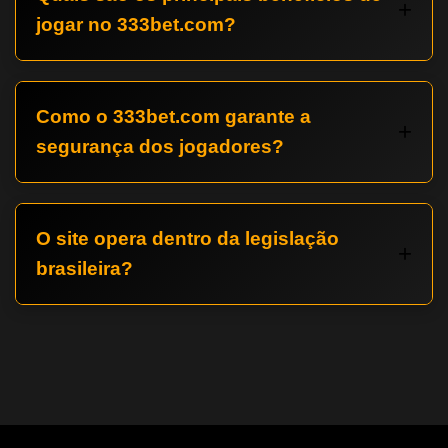
+
jogar no 333bet.com?
333bet oferece uma experiência de jogo
incomparável. não possui bar. tem eventos bônus
Como o 333bet.com garante a
todos os dias. Venha se registrar e reivindique!
+
segurança dos jogadores?
Oferecemos uma experiência premium com +200
jogos de cassino online, incluindo slots temáticos,
Utilizamos criptografia SSL de nível bancário e
roleta ao vivo e blackjack com dealers reais. Nossos
sistemas antifraude certificados pela ISO 27001.
usuários aproveitam bônus de boas-vindas de até
O site opera dentro da legislação
Todos os jogos são auditados mensalmente por
R$500 e promoções semanais exclusivas, além de
+
brasileira?
laboratórios independentes para garantir fair play,
suporte 24/7 via chat ao vivo e transações
enquanto nossos protocolos de KYC (Conheça Seu
instantâneas via PIX.
Atuamos em estrita conformidade com as diretrizes
Cliente) protegem contra acesso não autorizado.
do Art. 50 da Lei 13.756/2018, que regula
plataformas de entretenimento digital.
Recomendamos que os usuários verifiquem as
regulamentações específicas de seu estado antes de
realizar apostas.