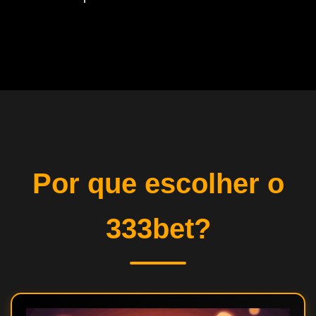
Por que escolher o
333bet?