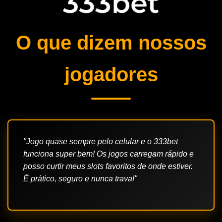
O que dizem nossos
jogadores
"Jogo quase sempre pelo celular e o 333bet
funciona super bem! Os jogos carregam rápido e
posso curtir meus slots favoritos de onde estiver.
É prático, seguro e nunca trava!"