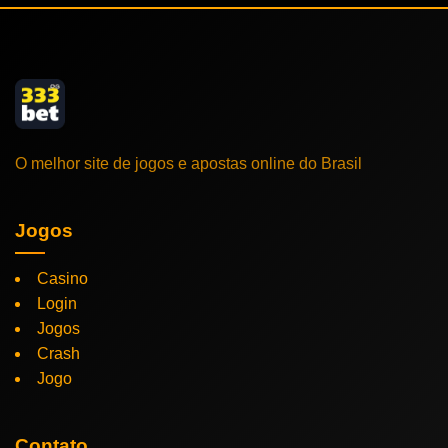
O melhor site de jogos e apostas online do Brasil
Jogos
Casino
Login
Jogos
Crash
Jogo
Contato